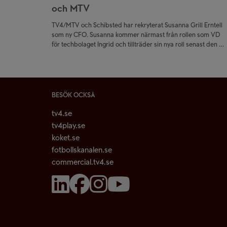
och MTV
TV4/MTV och Schibsted har rekryterat Susanna Grill Erntell
som ny CFO. Susanna kommer närmast från rollen som VD
för techbolaget Ingrid och tillträder sin nya roll senast den 1
november.
BESÖK OCKSÅ
tv4.se
tv4play.se
koket.se
fotbollskanalen.se
commercial.tv4.se