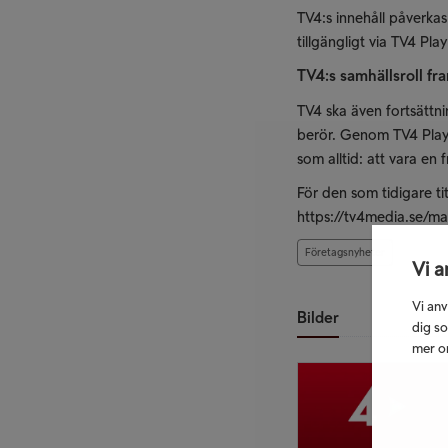
TV4:s innehåll påverkas
tillgängligt via TV4 P
TV4:s samhällsroll fr
TV4 ska även fortsättni
berör. Genom TV4 Play
som alltid: att vara en
För den som tidigare ti
https://tv4media.se/ma
Företagsnyheter
Vi a
Vi anv
Bilder
dig so
mer om