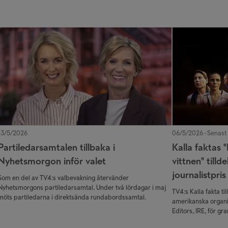
13/5/2026
06/5/2026 - Senast
Partiledarsamtalen tillbaka i
Kalla faktas "
Nyhetsmorgon inför valet
vittnen" tilld
journalistpris
Som en del av TV4:s valbevakning återvänder
Nyhetsmorgons partiledarsamtal. Under två lördagar i maj
TV4:s Kalla fakta t
möts partiledarna i direktsända rundabordssamtal.
amerikanska organi
Editors, IRE, för gr
vittnen”.