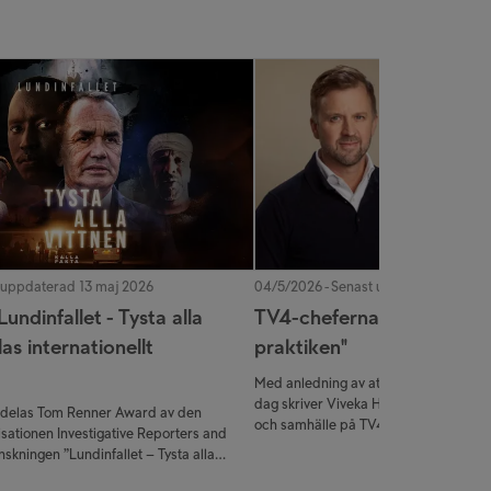
 uppdaterad 13 maj 2026
04/5/2026 - Senast uppdaterad 12 ma
Lundinfallet - Tysta alla
TV4-cheferna: "Det här är 
elas internationellt
praktiken"
Med anledning av att det i dag, den 3 
dag skriver Viveka Hansson (programd
illdelas Tom Renner Award av den
och samhälle på TV4) och Mathias Ber
sationen Investigative Reporters and
av självständig journalistik i en tid nä
anskningen ”Lundinfallet – Tysta alla
nedgång på flera håll i världen.