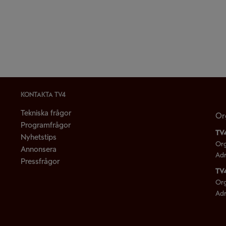
KONTAKTA TV4
LL
Tekniska frågor
Or
Programfrågor
TV
Nyhetstips
Or
Annonsera
Adr
Pressfrågor
TV
Or
Adr