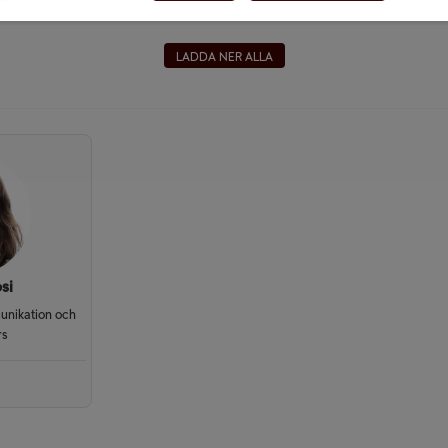
LADDA NER ALLA
si
unikation och
rs