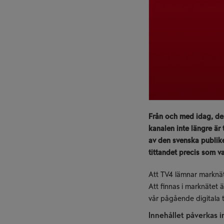
Från och med idag, den
kanalen inte längre är 
av den svenska publike
tittandet precis som v
Att TV4 lämnar marknäte
Att finnas i marknätet ä
vår pågående digitala tr
Innehållet påverkas i