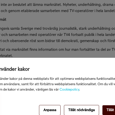
 inte av beslutet att lämna marknätet. Nyheter, underhållning, drama o
lay och genom etablerade samarbeten med TV-operatörer i hela landet
amåt
ngsvis samla Sverige med trovärdig journalistik, stark underhållning 
 och samarbeten med operatörer når TV4 fortsatt publik i hela land
 fri och oberoende röst som bidrar till demokrati, gemenskap och först
ttat via marknätet finns information om hur man fortsätter ta del av T
rknatet
.
nvänder kakor
änder kakor på denna webbplats för att optimera webbplatsens funktionalite
m användare, samt för att förbättra webbplatsens funktionalitet. Om du vill 
 de kakor vi använder, vänligen läs vår
Cookiepolicy
.
Anpassa
Tillåt nödvändiga
Tillåt