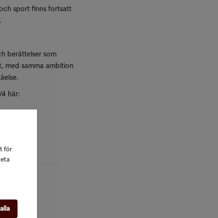
ch sport finns fortsatt
.
och berättelser som
et, med samma ambition
åelse.
V4 här:
t för
veta
 alla