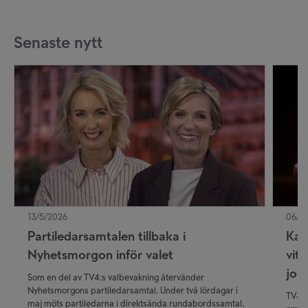
Senaste nytt
13/5/2026
06/5/
Partiledarsamtalen tillbaka i
Kall
Nyhetsmorgon inför valet
vitt
jour
Som en del av TV4:s valbevakning återvänder
Nyhetsmorgons partiledarsamtal. Under två lördagar i
TV4:s
maj möts partiledarna i direktsända rundabordssamtal.