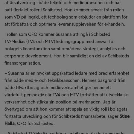
affärsutveckling i både teknik- och mediebranschen och har
haft flertalet roller i Schibsted. Hon kommer senast från rollen
som VD på Ingrid, ett techbolag som erbjuder en plattform för
att förbättra och optimera leveransupplevelsen för e-handeln.
I rollen som CFO kommer Susanna att ingå i Schibsted
TV/Medias (TV4 och MTV) ledningsgrupp med ansvar för
bolagets finansfunktion samt områdena strategi, analytics och
corporate development. Hon blir samtidigt en del av Schibsteds
finansorganisation.
– Susanna är en mycket uppskattad ledare med bred erfarenhet
från både medie- och teknikbranschen. Hennes bakgrund från
både tillväxtbolag och medieverksamhet ger henne ett
värdefullt perspektiv när TV4 och MTV fortsätter att utveckla sin
verksamhet och stärka sin position på marknaden. Jag är
övertygad om att hon kommer att spela en viktig roll i bolagets
fortsatta utveckling och för Schibsteds finansarbete, säger
Stine
Halla
, CFO för Schibsted.
– Schibsted TV/Media har höga ambitioner för de kommande