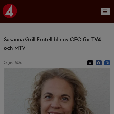
Toggle 
Susanna Grill Erntell blir ny CFO för TV4
och MTV
24 juni 2026