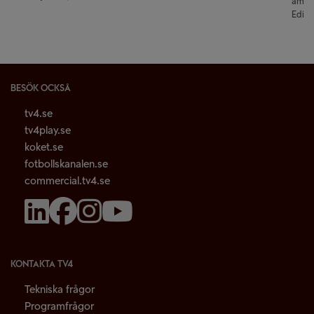
ameri
Edito
BESÖK OCKSÅ
tv4.se
tv4play.se
koket.se
fotbollskanalen.se
commercial.tv4.se
KONTAKTA TV4
Tekniska frågor
Programfrågor