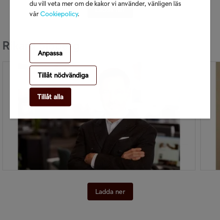
du vill veta mer om de kakor vi använder, vänligen läs
Ladda ner
vår
Cookiepolicy
.
Rikard Sjöberg
Anpassa
Tillåt nödvändiga
Tillåt alla
Ladda ner